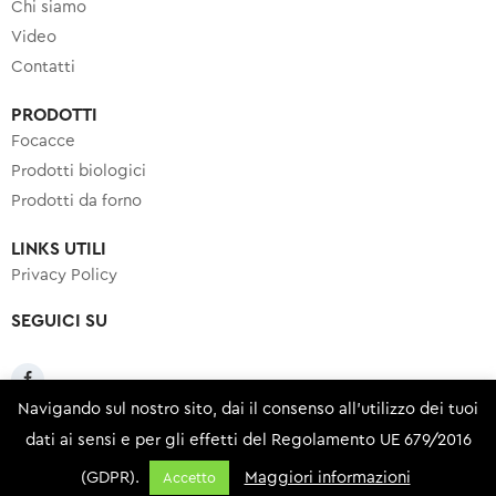
Chi siamo
Video
Contatti
PRODOTTI
Focacce
Prodotti biologici
Prodotti da forno
LINKS UTILI
Privacy Policy
SEGUICI SU
Navigando sul nostro sito, dai il consenso all'utilizzo dei tuoi
dati ai sensi e per gli effetti del Regolamento UE 679/2016
Copyright © 2024 Panificio Adriatico – Realizzato da
(GDPR).
Maggiori informazioni
Accetto
Elabora Next
.